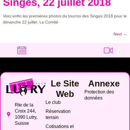
Singes, 22 juillet 2018
Voici enfin les premières photos du tournoi des Singes 2018 pour le
dimanche 22 juillet. Le Comité
Next
→
Le Site
Annexe
Web
Protection des
données
Le club
Rte de la
Croix 244,
Réservation
1090 Lutry,
terrain
Suisse
Cotisations et