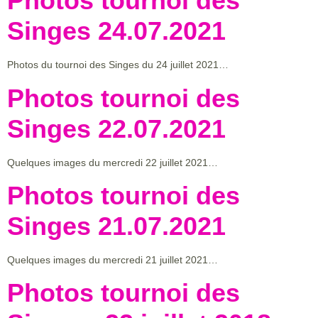
Photos tournoi des
Singes 24.07.2021
Photos du tournoi des Singes du 24 juillet 2021…
Photos tournoi des
Singes 22.07.2021
Quelques images du mercredi 22 juillet 2021…
Photos tournoi des
Singes 21.07.2021
Quelques images du mercredi 21 juillet 2021…
Photos tournoi des