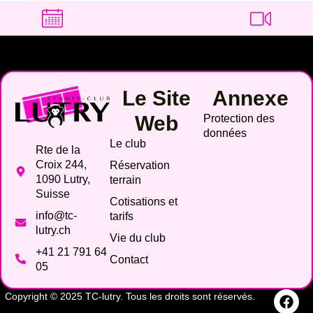
Le Site
Annexe
Web
Protection des
données
Le club
Rte de la
Croix 244,
Réservation
1090 Lutry,
terrain
Suisse
Cotisations et
info@tc-
tarifs
lutry.ch
Vie du club
+41 21 791 64
Contact
05
Copyright © 2025 TC-lutry. Tous les droits sont réservés.