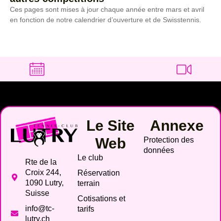
Ces pages sont mises à jour chaque année entre mars et avril
en fonction de notre calendrier d’ouverture et de Swisstennis.
Le Site
Annexe
Web
Protection des
données
Le club
Rte de la
Croix 244,
Réservation
1090 Lutry,
terrain
Suisse
Cotisations et
info@tc-
tarifs
lutry.ch