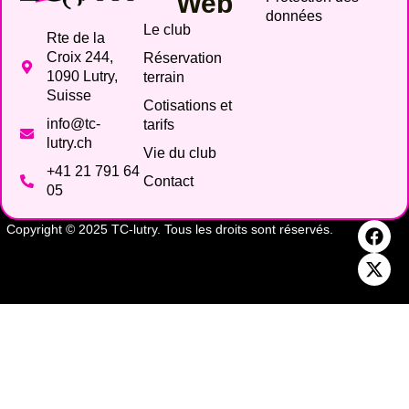
Web
données
Le club
Rte de la
Croix 244,
Réservation
1090 Lutry,
terrain
Suisse
Cotisations et
info@tc-
tarifs
lutry.ch
Vie du club
+41 21 791 64
Contact
05
Copyright © 2025 TC-lutry. Tous les droits sont réservés.