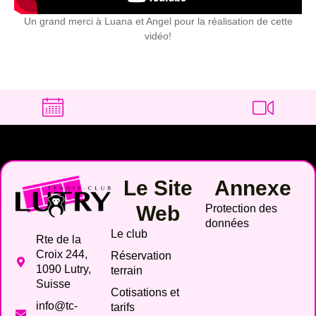
Un grand merci à Luana et Angel pour la réalisation de cette
vidéo!
Le Site
Annexe
Web
Protection des
données
Le club
Rte de la
Croix 244,
Réservation
1090 Lutry,
terrain
Suisse
Cotisations et
info@tc-
tarifs