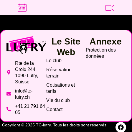
Le Site
Annexe
Web
Protection des
données
Le club
Rte de la
Croix 244,
Réservation
1090 Lutry,
terrain
Suisse
Cotisations et
info@tc-
tarifs
lutry.ch
Vie du club
+41 21 791 64
Contact
05
Copyright © 2025 TC-lutry. Tous les droits sont réservés.