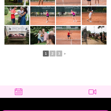
1
2
3
►