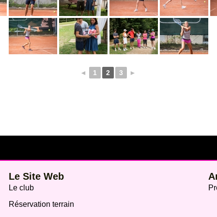
◄
1
2
3
►
Le Site Web
A
Le club
Pr
Réservation terrain