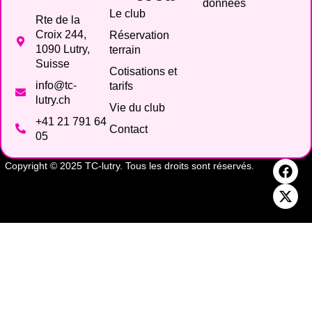
données
Le club
Rte de la
Croix 244,
Réservation
1090 Lutry,
terrain
Suisse
Cotisations et
info@tc-
tarifs
lutry.ch
Vie du club
+41 21 791 64
Contact
05
Copyright © 2025 TC-lutry. Tous les droits sont réservés.