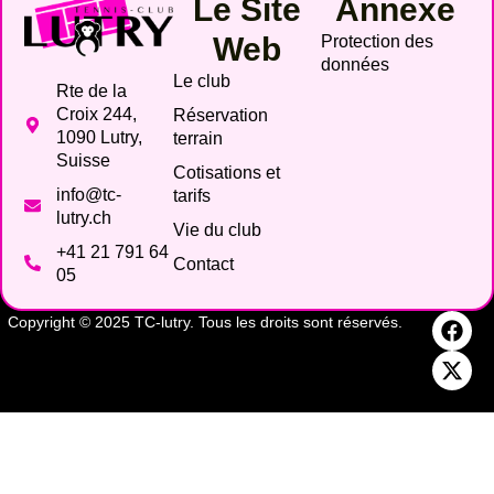
Le Site
Annexe
Web
Protection des
données
Le club
Rte de la
Croix 244,
Réservation
1090 Lutry,
terrain
Suisse
Cotisations et
info@tc-
tarifs
lutry.ch
Vie du club
+41 21 791 64
Contact
05
Copyright © 2025 TC-lutry. Tous les droits sont réservés.