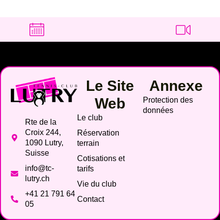
Le Site
Annexe
Web
Protection des
données
Le club
Rte de la
Croix 244,
Réservation
1090 Lutry,
terrain
Suisse
Cotisations et
info@tc-
tarifs
lutry.ch
Vie du club
+41 21 791 64
Contact
05