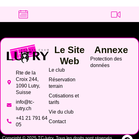
Le Site
Annexe
Web
Protection des
données
Le club
Rte de la
Croix 244,
Réservation
1090 Lutry,
terrain
Suisse
Cotisations et
info@tc-
tarifs
lutry.ch
Vie du club
+41 21 791 64
Contact
05
Copyright © 2025 TC-lutry. Tous les droits sont réservés.