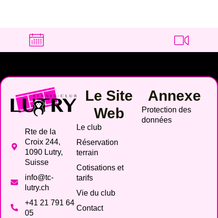
Le Site
Annexe
Web
Protection des
données
Le club
Rte de la
Croix 244,
Réservation
1090 Lutry,
terrain
Suisse
Cotisations et
info@tc-
tarifs
lutry.ch
Vie du club
+41 21 791 64
Contact
05