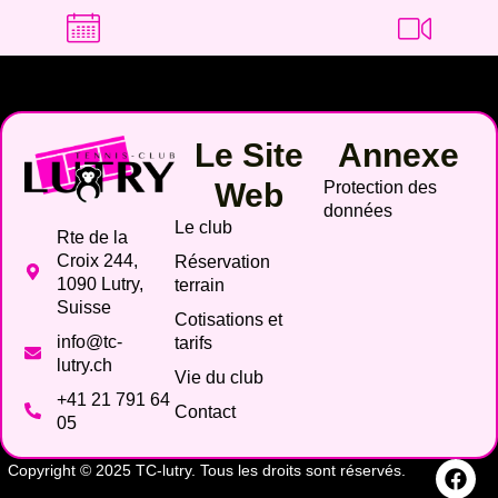
Le Site
Annexe
Web
Protection des
données
Le club
Rte de la
Croix 244,
Réservation
1090 Lutry,
terrain
Suisse
Cotisations et
info@tc-
tarifs
lutry.ch
Vie du club
+41 21 791 64
Contact
05
Copyright © 2025 TC-lutry. Tous les droits sont réservés.