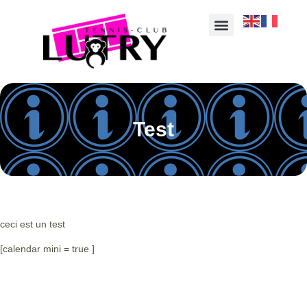
Test
ceci est un test
[calendar mini = true ]