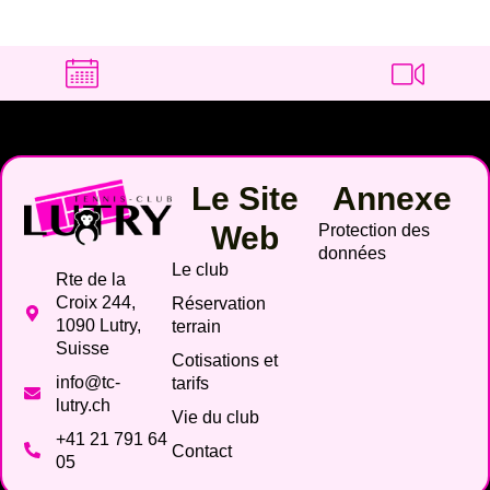
Le Site
Annexe
Web
Protection des
données
Le club
Rte de la
Croix 244,
Réservation
1090 Lutry,
terrain
Suisse
Cotisations et
info@tc-
tarifs
lutry.ch
Vie du club
+41 21 791 64
Contact
05