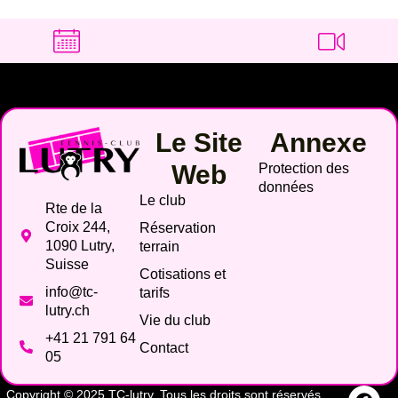
Le Site
Annexe
Web
Protection des
données
Le club
Rte de la
Croix 244,
Réservation
1090 Lutry,
terrain
Suisse
Cotisations et
info@tc-
tarifs
lutry.ch
Vie du club
+41 21 791 64
Contact
05
Copyright © 2025 TC-lutry. Tous les droits sont réservés.