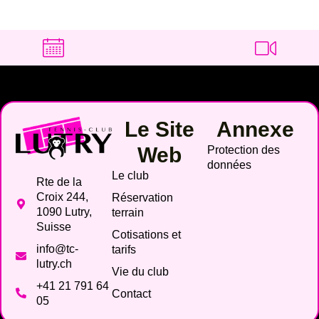
Le Site
Annexe
Web
Protection des
données
Le club
Rte de la
Croix 244,
Réservation
1090 Lutry,
terrain
Suisse
Cotisations et
info@tc-
tarifs
lutry.ch
Vie du club
+41 21 791 64
Contact
05