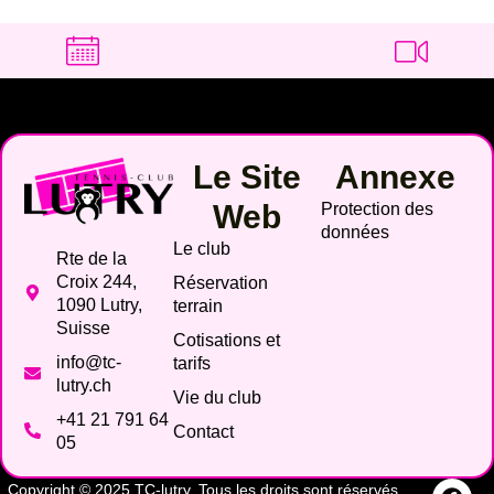
Le Site
Annexe
Web
Protection des
données
Le club
Rte de la
Croix 244,
Réservation
1090 Lutry,
terrain
Suisse
Cotisations et
info@tc-
tarifs
lutry.ch
Vie du club
+41 21 791 64
Contact
05
Copyright © 2025 TC-lutry. Tous les droits sont réservés.