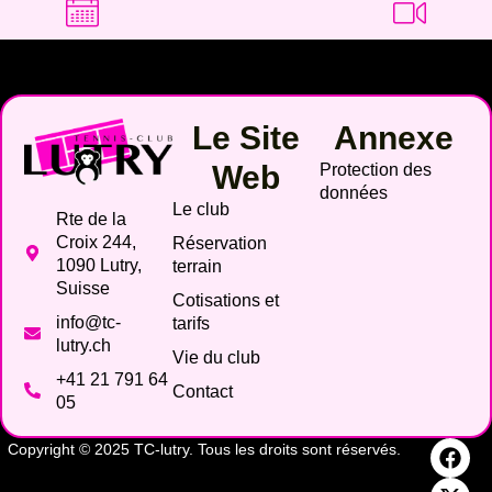
Le Site
Annexe
Web
Protection des
données
Le club
Rte de la
Croix 244,
Réservation
1090 Lutry,
terrain
Suisse
Cotisations et
info@tc-
tarifs
lutry.ch
Vie du club
+41 21 791 64
Contact
05
Copyright © 2025 TC-lutry. Tous les droits sont réservés.