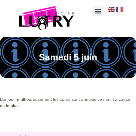
Samedi 5 juin
Bonjour, malheureusement les cours sont annulés ce matin à cause
de la pluie.