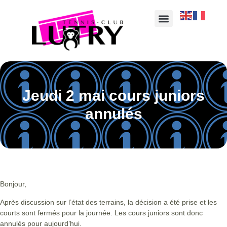
Jeudi 2 mai cours juniors
annulés
Bonjour,
Après discussion sur l’état des terrains, la décision a été prise et les
courts sont fermés pour la journée. Les cours juniors sont donc
annulés pour aujourd’hui.