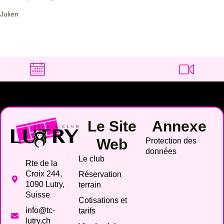
Julien
Le Site
Annexe
Web
Protection des
données
Le club
Rte de la
Croix 244,
Réservation
1090 Lutry,
terrain
Suisse
Cotisations et
info@tc-
tarifs
lutry.ch