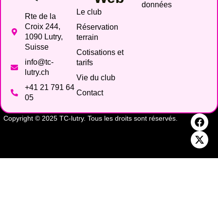
données
Le club
Rte de la
Croix 244,
Réservation
1090 Lutry,
terrain
Suisse
Cotisations et
info@tc-
tarifs
lutry.ch
Vie du club
+41 21 791 64
Contact
05
Copyright © 2025 TC-lutry. Tous les droits sont réservés.