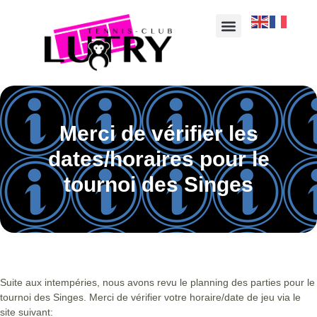
Merci de vérifier les
dates/horaires pour le
tournoi des Singes
Suite aux intempéries, nous avons revu le planning des parties pour le
tournoi des Singes. Merci de vérifier votre horaire/date de jeu via le
site suivant: