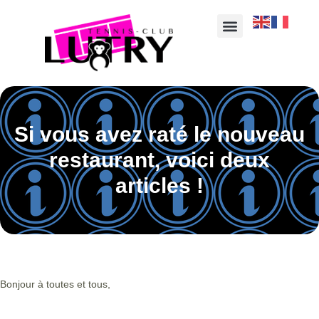
Si vous avez raté le nouveau
restaurant, voici deux
articles !
Bonjour à toutes et tous,