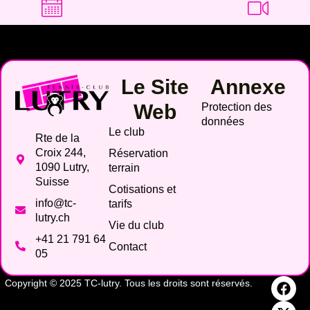
Le Site
Annexe
Web
Protection des
données
Le club
Rte de la
Croix 244,
Réservation
1090 Lutry,
terrain
Suisse
Cotisations et
info@tc-
tarifs
lutry.ch
Vie du club
+41 21 791 64
Contact
05
Copyright © 2025 TC-lutry. Tous les droits sont réservés.