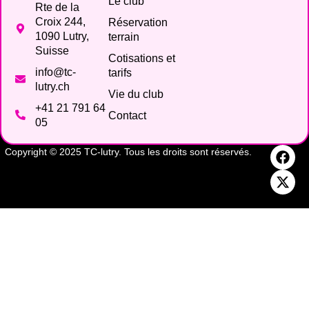
Le club
Rte de la
Croix 244,
Réservation
1090 Lutry,
terrain
Suisse
Cotisations et
info@tc-
tarifs
lutry.ch
Vie du club
+41 21 791 64
Contact
05
Copyright © 2025 TC-lutry. Tous les droits sont réservés.