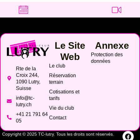
Le Site
Annexe
Web
Protection des
données
Le club
Rte de la
Croix 244,
Réservation
1090 Lutry,
terrain
Suisse
Cotisations et
info@tc-
tarifs
lutry.ch
Vie du club
+41 21 791 64
Contact
05
Copyright © 2025 TC-lutry. Tous les droits sont réservés.