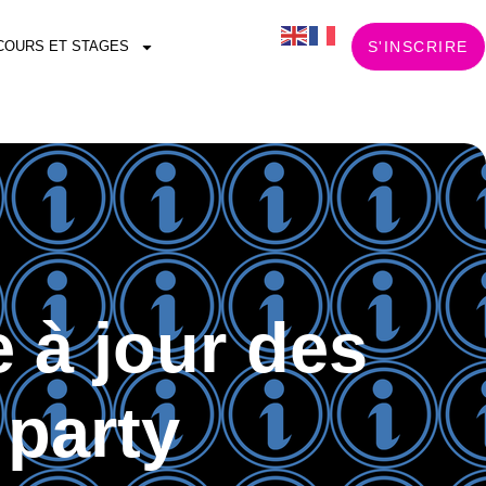
COURS ET STAGES
S'INSCRIRE
 à jour des
 party