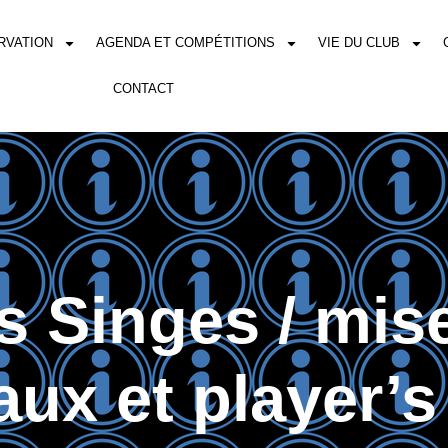
RVATION
AGENDA ET COMPÉTITIONS
VIE DU CLUB
CONTACT
s Singes / mise
aux et player’s