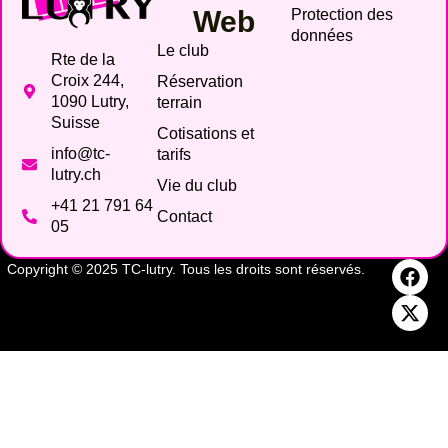
Web
Protection des
données
Le club
Rte de la
Croix 244,
Réservation
1090 Lutry,
terrain
Suisse
Cotisations et
info@tc-
tarifs
lutry.ch
Vie du club
+41 21 791 64
Contact
05
Copyright © 2025 TC-lutry. Tous les droits sont réservés.