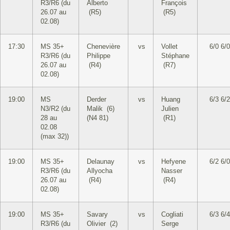
R3/R6 (du
Alberto
François
26.07 au
(R5)
(R5)
02.08)
17:30
MS 35+
Chenevière
vs
Vollet
6/0 6/0
R3/R6 (du
Philippe
Stéphane
26.07 au
(R4)
(R7)
02.08)
19:00
MS
Derder
vs
Huang
6/3 6/2
N3/R2 (du
Malik (6)
Julien
28 au
(N4 81)
(R1)
02.08
(max 32))
19:00
MS 35+
Delaunay
vs
Hefyene
6/2 6/0
R3/R6 (du
Allyocha
Nasser
26.07 au
(R4)
(R4)
02.08)
19:00
MS 35+
Savary
vs
Cogliati
6/3 6/4
R3/R6 (du
Olivier (2)
Serge