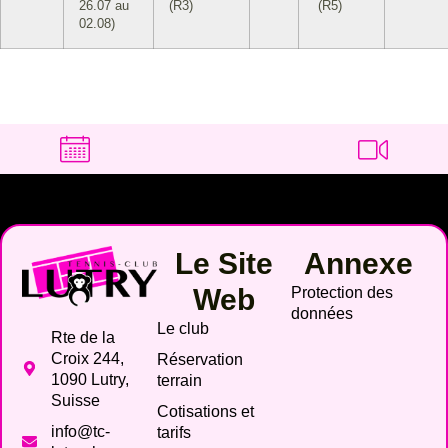
26.07 au
(R3)
(R5)
02.08)
Le Site
Annexe
Web
Protection des
données
Le club
Rte de la
Croix 244,
Réservation
1090 Lutry,
terrain
Suisse
Cotisations et
info@tc-
tarifs