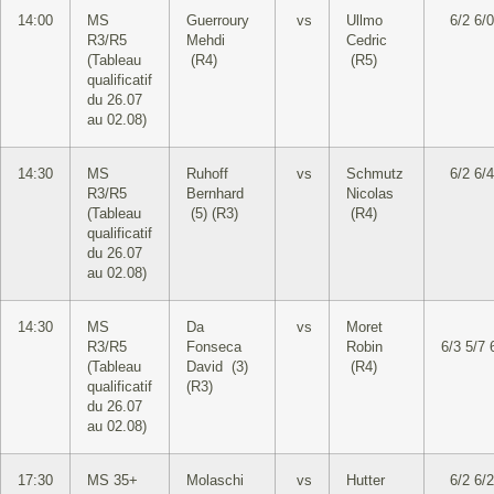
14:00
MS
Guerroury
vs
Ullmo
6/2 6/0
R3/R5
Mehdi
Cedric
(Tableau
(R4)
(R5)
qualificatif
du 26.07
au 02.08)
14:30
MS
Ruhoff
vs
Schmutz
6/2 6/4
R3/R5
Bernhard
Nicolas
(Tableau
(5) (R3)
(R4)
qualificatif
du 26.07
au 02.08)
14:30
MS
Da
vs
Moret
R3/R5
Fonseca
Robin
6/3 5/7 
(Tableau
David (3)
(R4)
qualificatif
(R3)
du 26.07
au 02.08)
17:30
MS 35+
Molaschi
vs
Hutter
6/2 6/2