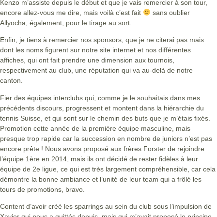
Kenzo m’assiste depuis le début et que je vais remercier à son tour,
encore allez-vous me dire, mais voilà c’est fait
sans oublier
Allyocha, également, pour le tirage au sort.
Enfin, je tiens à remercier nos sponsors, que je ne citerai pas mais
dont les noms figurent sur notre site internet et nos différentes
affiches, qui ont fait prendre une dimension aux tournois,
respectivement au club, une réputation qui va au-delà de notre
canton.
Fier des équipes interclubs qui, comme je le souhaitais dans mes
précédents discours, progressent et montent dans la hiérarchie du
tennis Suisse, et qui sont sur le chemin des buts que je m’étais fixés.
Promotion cette année de la première équipe masculine, mais
presque trop rapide car la succession en nombre de juniors n’est pas
encore prête ! Nous avons proposé aux frères Forster de rejoindre
l’équipe 1ère en 2014, mais ils ont décidé de rester fidèles à leur
équipe de 2e ligue, ce qui est très largement compréhensible, car cela
démontre la bonne ambiance et l’unité de leur team qui a frôlé les
tours de promotions, bravo.
Content d’avoir créé les sparrings au sein du club sous l’impulsion de
Xavier qui nous a quittés depuis, mais qui m’avait proposé le principe.