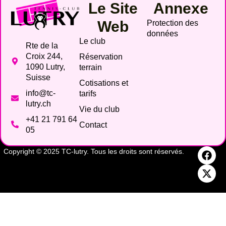
Le Site
Annexe
Web
Protection des
données
Le club
Rte de la
Croix 244,
Réservation
1090 Lutry,
terrain
Suisse
Cotisations et
info@tc-
tarifs
lutry.ch
Vie du club
+41 21 791 64
Contact
05
Copyright © 2025 TC-lutry. Tous les droits sont réservés.