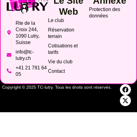
Le Site
Annexe
Web
Protection des
données
Le club
Rte de la
Croix 244,
Réservation
1090 Lutry,
terrain
Suisse
Cotisations et
info@tc-
tarifs
lutry.ch
Vie du club
+41 21 791 64
Contact
05
Copyright © 2025 TC-lutry. Tous les droits sont réservés.