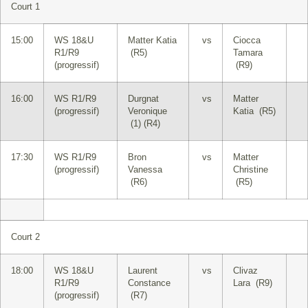
Court 1
15:00
WS 18&U
Matter Katia
vs
Ciocca
R1/R9
(R5)
Tamara
(progressif)
(R9)
16:00
WS R1/R9
Durgnat
vs
Matter
(progressif)
Veronique
Katia (R5)
(1) (R4)
17:30
WS R1/R9
Bron
vs
Matter
(progressif)
Vanessa
Christine
(R6)
(R5)
Court 2
18:00
WS 18&U
Laurent
vs
Clivaz
R1/R9
Constance
Lara (R9)
(progressif)
(R7)