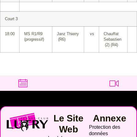
Court 3
18:00
MS R1/R9
Janz Thierry
vs
Chauffat
(progressif)
(R6)
Sebastien
(2) (R4)
Le Site
Annexe
Web
Protection des
données