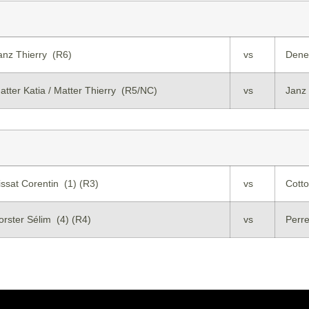
anz Thierry (R6)
vs
Dene
atter Katia / Matter Thierry (R5/NC)
vs
Janz 
issat Corentin (1) (R3)
vs
Cotto
orster Sélim (4) (R4)
vs
Perre