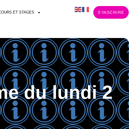
COURS ET STAGES
S'INSCRIRE
me du lundi 2