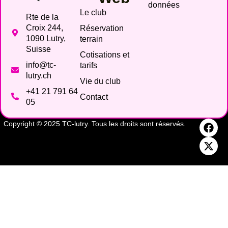
données
Le club
Rte de la
Croix 244,
Réservation
1090 Lutry,
terrain
Suisse
Cotisations et
info@tc-
tarifs
lutry.ch
Vie du club
+41 21 791 64
Contact
05
Copyright © 2025 TC-lutry. Tous les droits sont réservés.