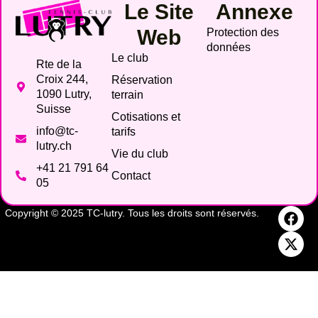
Le Site
Annexe
Web
Protection des
données
Le club
Rte de la
Croix 244,
Réservation
1090 Lutry,
terrain
Suisse
Cotisations et
info@tc-
tarifs
lutry.ch
Vie du club
+41 21 791 64
Contact
05
Copyright © 2025 TC-lutry. Tous les droits sont réservés.