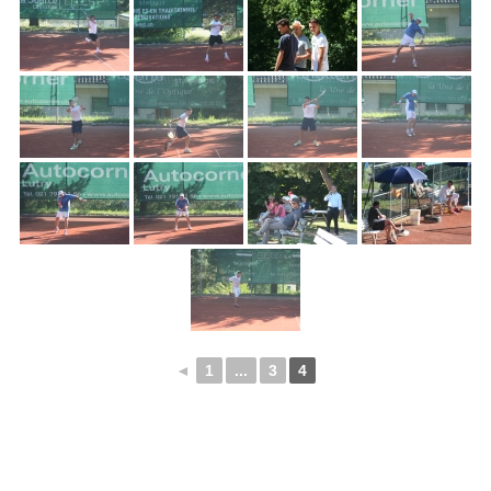
◄
1
...
3
4