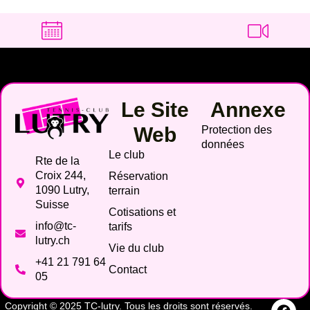
Le Site
Annexe
Web
Protection des
données
Le club
Rte de la
Croix 244,
Réservation
1090 Lutry,
terrain
Suisse
Cotisations et
info@tc-
tarifs
lutry.ch
Vie du club
+41 21 791 64
Contact
05
Copyright © 2025 TC-lutry. Tous les droits sont réservés.