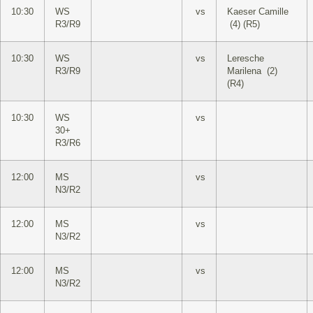
10:30
WS
vs
Kaeser Camille
R3/R9
(4) (R5)
10:30
WS
vs
Leresche
R3/R9
Marilena (2)
(R4)
10:30
WS
vs
30+
R3/R6
12:00
MS
vs
N3/R2
12:00
MS
vs
N3/R2
12:00
MS
vs
N3/R2