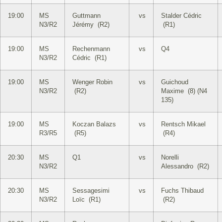
19:00
MS
Guttmann
vs
Stalder Cédric
N3/R2
Jérémy (R2)
(R1)
19:00
MS
Rechenmann
vs
Q4
N3/R2
Cédric (R1)
19:00
MS
Wenger Robin
vs
Guichoud
N3/R2
(R2)
Maxime (8) (N4
135)
19:00
MS
Koczan Balazs
vs
Rentsch Mikael
R3/R5
(R5)
(R4)
20:30
MS
Q1
vs
Norelli
N3/R2
Alessandro (R2)
20:30
MS
Sessagesimi
vs
Fuchs Thibaud
N3/R2
Loïc (R1)
(R2)