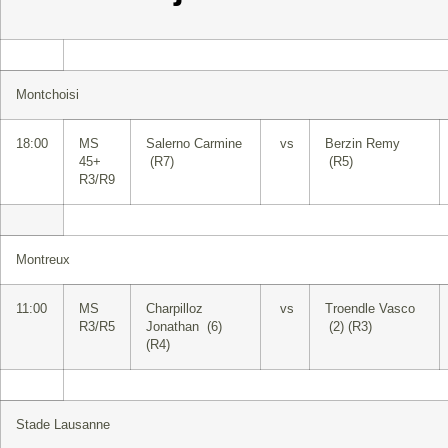
Montchoisi
18:00
MS
Salerno Carmine
vs
Berzin Remy
45+
(R7)
(R5)
R3/R9
Montreux
11:00
MS
Charpilloz
vs
Troendle Vasco
R3/R5
Jonathan (6)
(2) (R3)
(R4)
Stade Lausanne