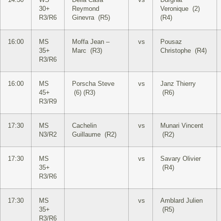
14:30
WS
Della Casa
vs
Durgnat
30+
Reymond
Veronique (2)
R3/R6
Ginevra (R5)
(R4)
16:00
MS
Moffa Jean –
vs
Pousaz
35+
Marc (R3)
Christophe (R4)
R3/R6
16:00
MS
Porscha Steve
vs
Janz Thierry
45+
(6) (R3)
(R6)
R3/R9
17:30
MS
Cachelin
vs
Munari Vincent
N3/R2
Guillaume (R2)
(R2)
17:30
MS
vs
Savary Olivier
35+
(R4)
R3/R6
17:30
MS
vs
Amblard Julien
35+
(R5)
R3/R6