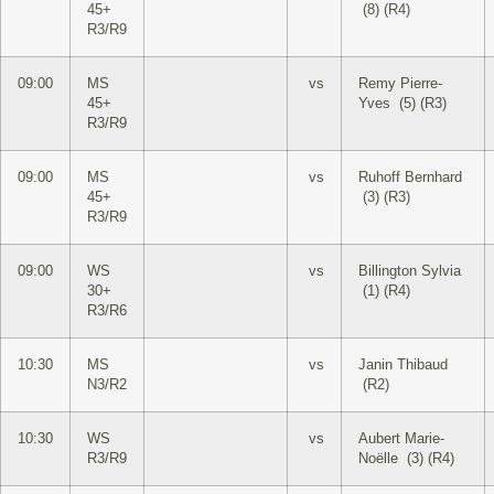
45+
(8) (R4)
R3/R9
09:00
MS
vs
Remy Pierre-
45+
Yves (5) (R3)
R3/R9
09:00
MS
vs
Ruhoff Bernhard
45+
(3) (R3)
R3/R9
09:00
WS
vs
Billington Sylvia
30+
(1) (R4)
R3/R6
10:30
MS
vs
Janin Thibaud
N3/R2
(R2)
10:30
WS
vs
Aubert Marie-
R3/R9
Noëlle (3) (R4)