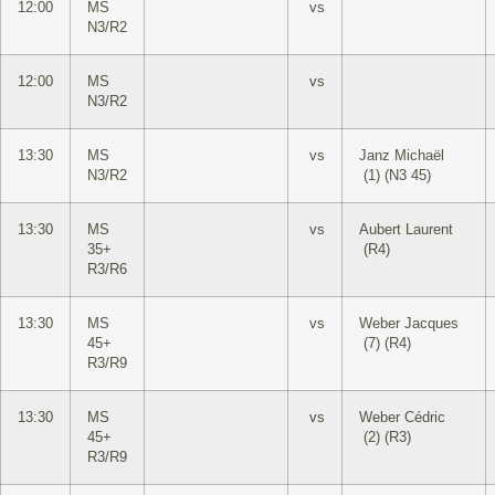
12:00
MS
vs
N3/R2
12:00
MS
vs
N3/R2
13:30
MS
vs
Janz Michaël
N3/R2
(1) (N3 45)
13:30
MS
vs
Aubert Laurent
35+
(R4)
R3/R6
13:30
MS
vs
Weber Jacques
45+
(7) (R4)
R3/R9
13:30
MS
vs
Weber Cédric
45+
(2) (R3)
R3/R9