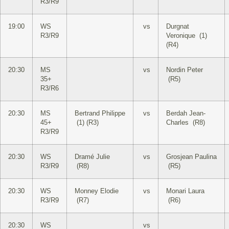
R3/R9
19:00
WS
vs
Durgnat
R3/R9
Veronique (1)
(R4)
20:30
MS
vs
Nordin Peter
35+
(R5)
R3/R6
20:30
MS
Bertrand Philippe
vs
Berdah Jean-
45+
(1) (R3)
Charles (R8)
R3/R9
20:30
WS
Dramé Julie
vs
Grosjean Paulina
R3/R9
(R8)
(R5)
20:30
WS
Monney Elodie
vs
Monari Laura
R3/R9
(R7)
(R6)
20:30
WS
vs