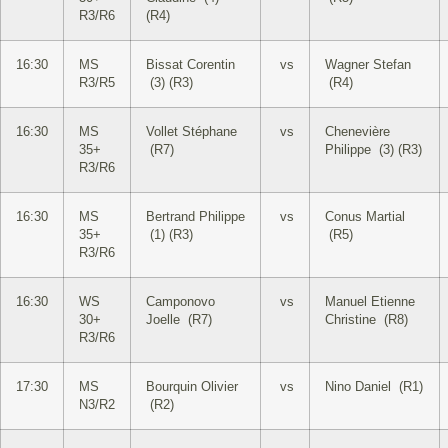
R3/R6
(R4)
16:30
MS
Bissat Corentin
vs
Wagner Stefan
R3/R5
(3) (R3)
(R4)
16:30
MS
Vollet Stéphane
vs
Chenevière
35+
(R7)
Philippe (3) (R3)
R3/R6
16:30
MS
Bertrand Philippe
vs
Conus Martial
35+
(1) (R3)
(R5)
R3/R6
16:30
WS
Camponovo
vs
Manuel Etienne
30+
Joelle (R7)
Christine (R8)
R3/R6
17:30
MS
Bourquin Olivier
vs
Nino Daniel (R1)
N3/R2
(R2)