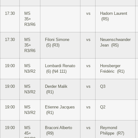
17:30
MS
vs
Hadorn Laurent
35+
(R5)
R3/R6
17:30
MS
Filoni Simone
vs
Neuenschwander
35+
(5) (R3)
Jean (R5)
R3/R6
19:00
MS
Lombardi Renato
vs
Honsberger
N3/R2
(6) (N4 111)
Frédéric (R1)
19:00
MS
Derder Malik
vs
Q3
N3/R2
(R1)
19:00
MS
Etienne Jacques
vs
Q2
N3/R2
(R1)
19:00
MS
Braconi Alberto
vs
Reymond
45+
(R9)
Philippe (R7)