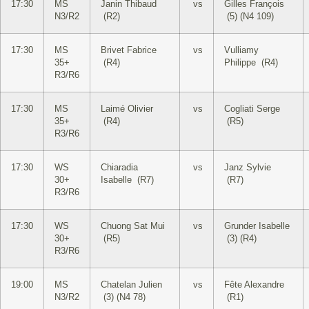
17:30
MS
Janin Thibaud
vs
Gilles François
N3/R2
(R2)
(5) (N4 109)
17:30
MS
Brivet Fabrice
vs
Vulliamy
35+
(R4)
Philippe (R4)
R3/R6
17:30
MS
Laimé Olivier
vs
Cogliati Serge
35+
(R4)
(R5)
R3/R6
17:30
WS
Chiaradia
vs
Janz Sylvie
30+
Isabelle (R7)
(R7)
R3/R6
17:30
WS
Chuong Sat Mui
vs
Grunder Isabelle
30+
(R5)
(3) (R4)
R3/R6
19:00
MS
Chatelan Julien
vs
Fête Alexandre
N3/R2
(3) (N4 78)
(R1)