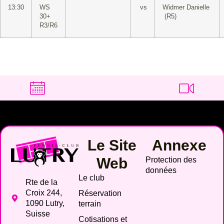
13:30
WS
vs
Widmer Danielle
30+
(R5)
R3/R6
Le Site
Annexe
Web
Protection des
données
Le club
Rte de la
Croix 244,
Réservation
1090 Lutry,
terrain
Suisse
Cotisations et