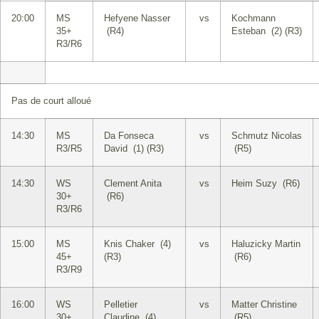
20:00
MS
Hefyene Nasser
vs
Kochmann
35+
(R4)
Esteban (2) (R3)
R3/R6
Pas de court alloué
14:30
MS
Da Fonseca
vs
Schmutz Nicolas
R3/R5
David (1) (R3)
(R5)
14:30
WS
Clement Anita
vs
Heim Suzy (R6)
30+
(R6)
R3/R6
15:00
MS
Knis Chaker (4)
vs
Haluzicky Martin
45+
(R3)
(R6)
R3/R9
16:00
WS
Pelletier
vs
Matter Christine
30+
Claudine (4)
(R5)