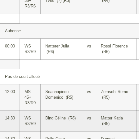
35+
Yves (7) (R3)
(R4)
R3/R6
Aubonne
00:00
WS
Natterer Julia
vs
Rossi Florence
R3/R9
(R6)
(R6)
Pas de court alloué
12:00
MS
Scannapieco
vs
Zeraschi Remo
45+
Domenico (R5)
(R5)
R3/R9
14:30
WS
Dind Céline (R8)
vs
Matter Katia
R3/R9
(R5)