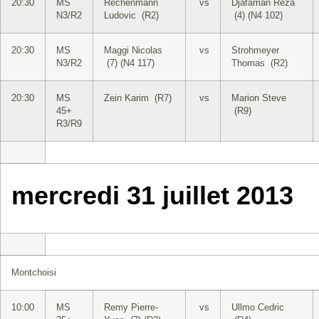
20:30
MS
Rechenmann
vs
Djafarrian Reza
N3/R2
Ludovic (R2)
(4) (N4 102)
20:30
MS
Maggi Nicolas
vs
Strohmeyer
N3/R2
(7) (N4 117)
Thomas (R2)
20:30
MS
Zein Karim (R7)
vs
Marion Steve
45+
(R9)
R3/R9
mercredi 31 juillet 2013
Montchoisi
10:00
MS
Remy Pierre-
vs
Ullmo Cedric