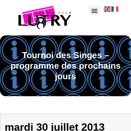
Tournoi des Singes –
programme des prochains
jours
mardi 30 juillet 2013