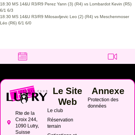
18:30 MS 14&U R3/R9 Perez Yann (3) (R4) vs Lombardot Kevin (R5)
6/1 6/3
18:30 MS 14&U R3/R9 Milosavljevic Leo (2) (R4) vs Meschenmoser
Léo (R6) 6/1 6/0
Le Site
Annexe
Web
Protection des
données
Le club
Rte de la
Croix 244,
Réservation
1090 Lutry,
terrain
Suisse