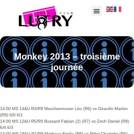
Monkey 2013 – troisième
journée
14:00 MS 14&U R3/R9 Meschenmoser Léo (R6) vs Girardin Marlon
(R9) 6/0 6/1
14:00 MS 12&U R5/R9 Bussard Fabian (2) (R7) vs Zech Daniel (R8)
6/4 6/3
14:00 WS 18&U R1/R9 Mettraux Emilie (R6) vs Pittet Charlotte (R6)