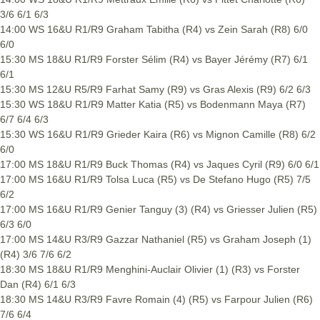
3/6 6/1 6/3
14:00 WS 16&U R1/R9 Graham Tabitha (R4) vs Zein Sarah (R8) 6/0
6/0
15:30 MS 18&U R1/R9 Forster Sélim (R4) vs Bayer Jérémy (R7) 6/1
6/1
15:30 MS 12&U R5/R9 Farhat Samy (R9) vs Gras Alexis (R9) 6/2 6/3
15:30 WS 18&U R1/R9 Matter Katia (R5) vs Bodenmann Maya (R7)
6/7 6/4 6/3
15:30 WS 16&U R1/R9 Grieder Kaira (R6) vs Mignon Camille (R8) 6/2
6/0
17:00 MS 18&U R1/R9 Buck Thomas (R4) vs Jaques Cyril (R9) 6/0 6/1
17:00 MS 16&U R1/R9 Tolsa Luca (R5) vs De Stefano Hugo (R5) 7/5
6/2
17:00 MS 16&U R1/R9 Genier Tanguy (3) (R4) vs Griesser Julien (R5)
6/3 6/0
17:00 MS 14&U R3/R9 Gazzar Nathaniel (R5) vs Graham Joseph (1)
(R4) 3/6 7/6 6/2
18:30 MS 18&U R1/R9 Menghini-Auclair Olivier (1) (R3) vs Forster
Dan (R4) 6/1 6/3
18:30 MS 14&U R3/R9 Favre Romain (4) (R5) vs Farpour Julien (R6)
7/6 6/4