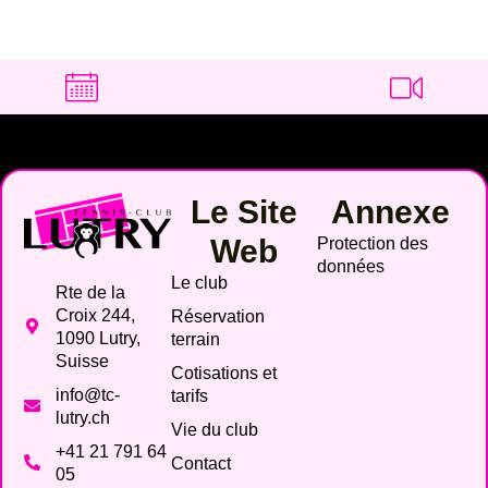
Le Site
Annexe
Web
Protection des
données
Le club
Rte de la
Croix 244,
Réservation
1090 Lutry,
terrain
Suisse
Cotisations et
info@tc-
tarifs
lutry.ch
Vie du club
+41 21 791 64
Contact
05