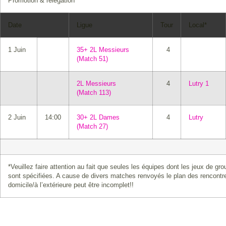
Promotion & relégation
Date
Ligue
Tour
Local*
1 Juin
35+ 2L Messieurs
4
(Match 51)
2L Messieurs
4
Lutry 1
(Match 113)
2 Juin
14:00
30+ 2L Dames
4
Lutry
(Match 27)
*Veuillez faire attention au fait que seules les équipes dont les jeux de gr
sont spécifiées. A cause de divers matches renvoyés le plan des rencontre
domicile/à l’extérieure peut être incomplet!!