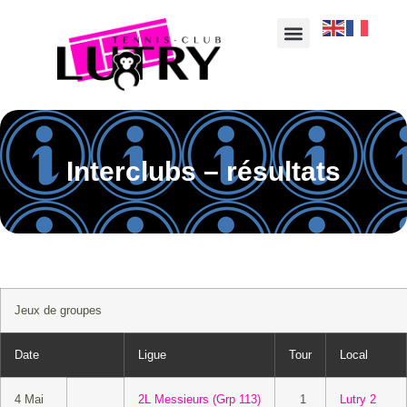
Interclubs – résultats
Jeux de groupes
Date
Ligue
Tour
Local
4 Mai
2L Messieurs (Grp 113)
1
Lutry 2