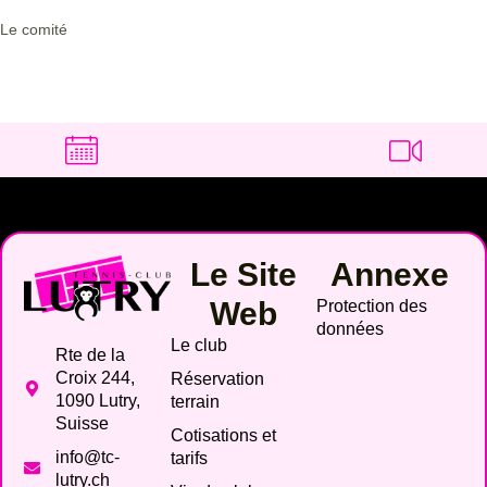
Le comité
Le Site
Annexe
Web
Protection des
données
Le club
Rte de la
Croix 244,
Réservation
1090 Lutry,
terrain
Suisse
Cotisations et
info@tc-
tarifs
lutry.ch