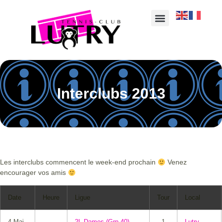
Interclubs 2013
Les interclubs commencent le week-end prochain
Venez
encourager vos amis
Date
Heure
Ligue
Tour
Local
4 Mai
2L Dames (Grp 40)
1
Lutry