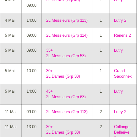
09:00
4 Mai
14:00
2L Messieurs (Grp 113)
1
Lutry 2
5 Mai
09:00
2L Messieurs (Grp 114)
1
Renens 2
5 Mai
09:00
35+
1
Lutry
2L Messieurs (Grp 53)
5 Mai
10:00
30+
1
Grand-
2L Dames (Grp 30)
Saconnex
5 Mai
14:00
45+
1
Lutry
2L Messieurs (Grp 63)
11 Mai
09:00
2L Messieurs (Grp 113)
2
Lutry 2
11 Mai
13:00
30+
2
Collonge-
2L Dames (Grp 30)
Bellerive