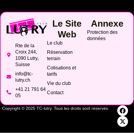
Le Site
Annexe
Web
Protection des
données
Le club
Rte de la
Croix 244,
Réservation
1090 Lutry,
terrain
Suisse
Cotisations et
info@tc-
tarifs
lutry.ch
Vie du club
+41 21 791 64
Contact
05
Copyright © 2025 TC-lutry. Tous les droits sont réservés.