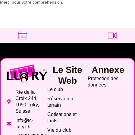
Merci pour votre compréhension.
Le Site
Annexe
Web
Protection des
données
Le club
Rte de la
Croix 244,
Réservation
1090 Lutry,
terrain
Suisse
Cotisations et
info@tc-
tarifs
lutry.ch
Vie du club