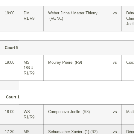
19:00
DM
Weber Jirina / Matter Thierry
vs
Déné
R1/R9
(R6/NC)
Chri
Joel
Court 5
19:00
MS
Mourey Pierre (R9)
vs
Cioc
18&U
R1/R9
Court 1
16:00
WS
Camponovo Joelle (R8)
vs
Matt
R1/R9
17:30
MS
Schumacher Xavier (1) (R2)
vs
Déné