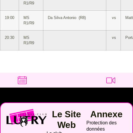
R1/R9
19:00
MS
Da Silva Antonio (R8)
vs
Matt
R1/R9
20:30
MS
vs
Port
R1/R9
Le Site
Annexe
Web
Protection des
données