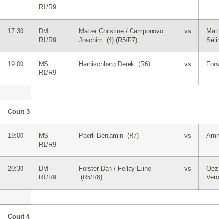
R1/R9
17:30
DM
Matter Christine / Camponovo
vs
Matt
R1/R9
Joachim (4) (R5/R7)
Séli
19:00
MS
Harnischberg Derek (R6)
vs
Fors
R1/R9
Court 3
19:00
MS
Paerli Benjamin (R7)
vs
Amm
R1/R9
20:30
DM
Forster Dan / Fellay Eline
vs
Oez 
R1/R9
(R5/R8)
Ver
Court 4