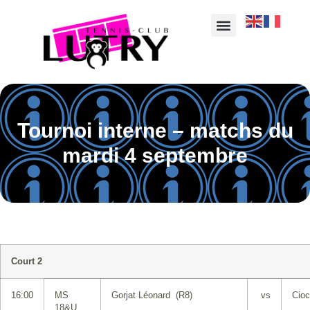
Tournoi interne – matchs du
mardi 4 septembre
Court 2
16:00
MS
Gorjat Léonard (R8)
vs
Cio
18&U