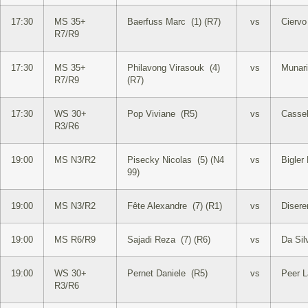
17:30
MS 35+
Baerfuss Marc (1) (R7)
vs
Ciervo
R7/R9
17:30
MS 35+
Philavong Virasouk (4)
vs
Munari
R7/R9
(R7)
17:30
WS 30+
Pop Viviane (R5)
vs
Cassel
R3/R6
19:00
MS N3/R2
Pisecky Nicolas (5) (N4
vs
Bigler
99)
19:00
MS N3/R2
Fête Alexandre (7) (R1)
vs
Disere
19:00
MS R6/R9
Sajadi Reza (7) (R6)
vs
Da Sil
19:00
WS 30+
Pernet Daniele (R5)
vs
Peer L
R3/R6