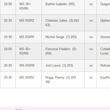
19:00
WS 30+
Barthe Isabelle (R5)
vs
Durgna
R3/R6
20:30
MS N3/R2
Chatelan Julien (3) (N3
vs
Djafar
63)
20:30
MS R3/R5
Michel Serge (7) (R3)
vs
Disere
18:00
MS 45+
Perceval Frédéric (5)
vs
Corbel
R3/R9
(R4)
Lsne)
20:30
WS R3/R9
Jost Laura (1) (R3)
vs
Rohner
20:30
MS N3/R2
Roggi Thierry (1) (N3
vs
Kauffm
39)