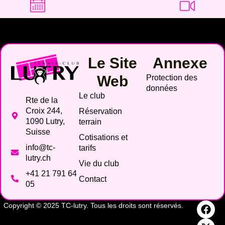
Le Site
Annexe
Web
Protection des
données
Le club
Rte de la
Croix 244,
Réservation
1090 Lutry,
terrain
Suisse
Cotisations et
info@tc-
tarifs
lutry.ch
Vie du club
+41 21 791 64
Contact
05
Copyright © 2025 TC-lutry. Tous les droits sont réservés.