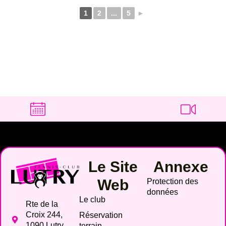
1
2
...
5
►
Le Site
Annexe
Web
Protection des
données
Le club
Rte de la
Croix 244,
Réservation
1090 Lutry,
terrain