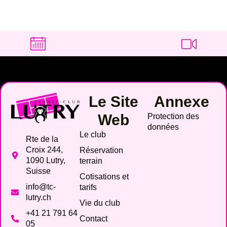
Le Site
Annexe
Web
Protection des
données
Le club
Rte de la
Croix 244,
Réservation
1090 Lutry,
terrain
Suisse
Cotisations et
info@tc-
tarifs
lutry.ch
Vie du club
+41 21 791 64
Contact
05