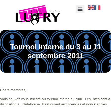
Tournoi interne du 3 au 11
septembre 2011
Chers membres,
Vous pouvez vous inscrire au tournoi interne du club . Les listes sont à
disposition au club-house. Il est ouvert aux licenciés et non-licenciés.