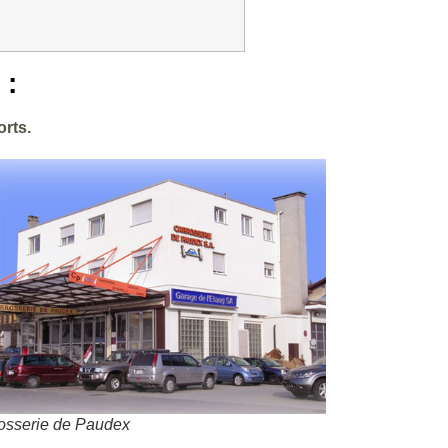
 :
rts.
osserie de Paudex