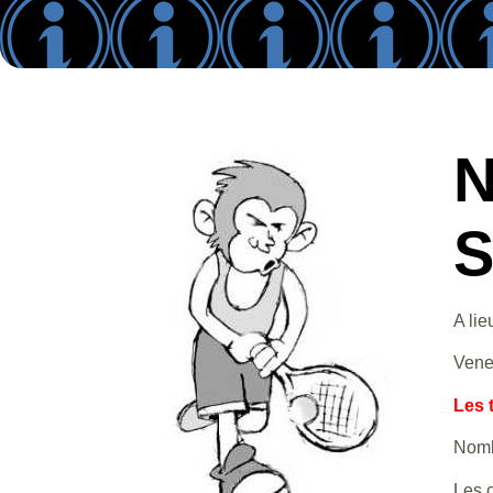
N
S
A lie
Venez
Les 
Nombr
Les 