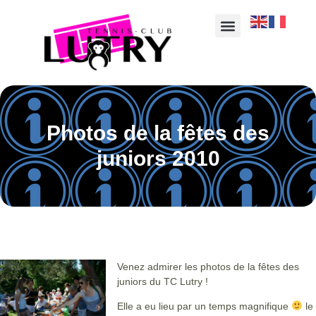
Photos de la fêtes des
juniors 2010
Venez admirer les photos de la fêtes des
juniors du TC Lutry !
Elle a eu lieu par un temps magnifique
le