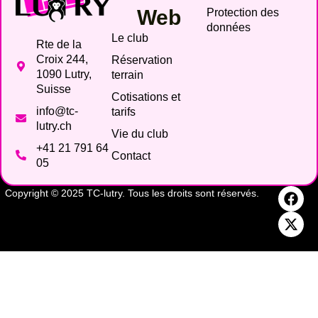
Web
Protection des
données
Le club
Rte de la
Croix 244,
Réservation
1090 Lutry,
terrain
Suisse
Cotisations et
info@tc-
tarifs
lutry.ch
Vie du club
+41 21 791 64
Contact
05
Copyright © 2025 TC-lutry. Tous les droits sont réservés.