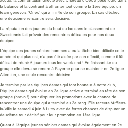
acquo, la confrontation directe avec Château d’Oex a pesé lourd dans
la balance et la contraint à affronter tout comme la 1ère équipe, un
team genevois “Onex” qui a fini 4e de son groupe. En cas d’échec,
une deuxième rencontre sera décisive.
La réputation des joueurs du bout du lac dans le classement de
Swisstennis fait prévoir des rencontres délicates pour nos deux
équipes.
L’équipe des jeunes séniors hommes a eu la tâche bien difficile cette
année et qui plus est, n’a pas été aidée par son effectif, comme il fût
délicat de réunir 6 joueurs tous les week-end ! En finissant 4e du
groupe elle devra se rendre à Payerne pour se maintenir en 2e ligue.
Attention, une seule rencontre décisive !
Je termine par les équipes dames qui font honneur à notre club,
l’équipe dames qui évolue en 2e ligue active a terminé en tête de son
groupe (bravo !) pour disputer les promotions avec la chance de
rencontrer une équipe qui a terminé au 2e rang. Elle recevra Vufflens-
la-Ville le samedi 4 juin à Lutry avec de fortes chances de disputer un
deuxième tour décisif pour leur promotion en 1ère ligue.
Quant à l’équipe jeunes séniors dames qui évolue également en 2e