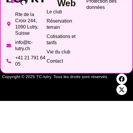
Web
Protection des
données
Le club
Rte de la
Croix 244,
Réservation
1090 Lutry,
terrain
Suisse
Cotisations et
info@tc-
tarifs
lutry.ch
Vie du club
+41 21 791 64
Contact
05
Copyright © 2025 TC-lutry. Tous les droits sont réservés.