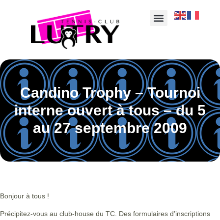
Candino Trophy – Tournoi
interne ouvert à tous – du 5
au 27 septembre 2009
Bonjour à tous !
Précipitez-vous au club-house du TC. Des formulaires d’inscriptions